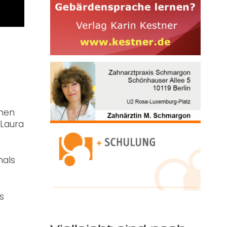
enen
 Laura
mals
s