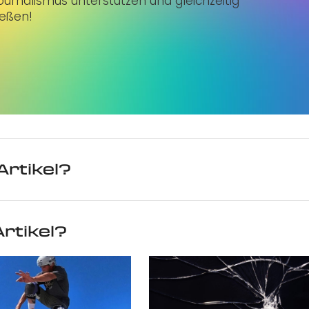
urnalismus unterstützen und gleichzeitig
ießen!
Artikel?
rtikel?