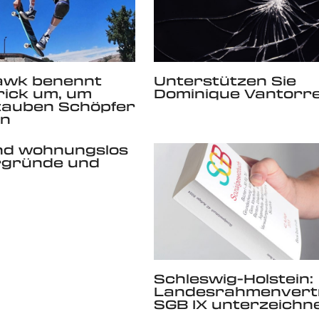
awk benennt
Unterstützen Sie
rick um, um
Dominique Vantorr
tauben Schöpfer
en
nd wohnungslos
rgründe und
Schleswig-Holstein:
Landesrahmenvert
SGB IX unterzeichn