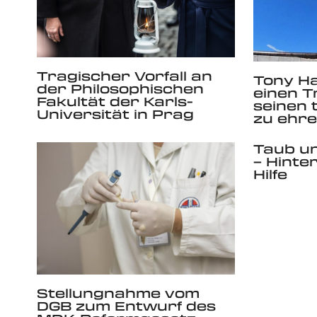
Tragischer Vorfall an
Tony H
der Philosophischen
einen T
Fakultät der Karls-
seinen 
Universität in Prag
zu ehr
Taub u
– Hinte
Hilfe
Stellungnahme vom
DGB zum Entwurf des