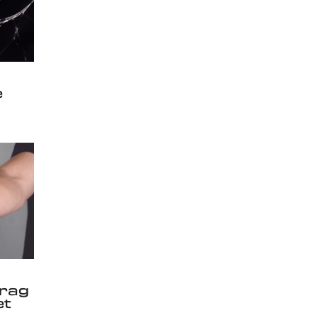
e
rag
et