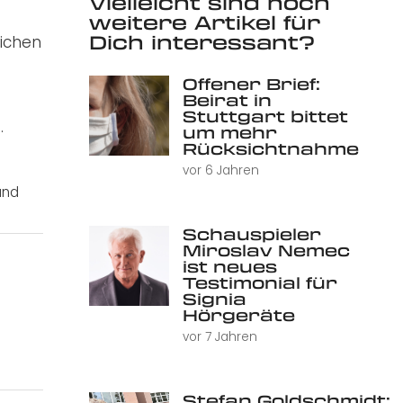
Vielleicht sind noch
weitere Artikel für
Dich interessant?
lichen
Offener Brief:
Beirat in
Stuttgart bittet
.
um mehr
Rücksichtnahme
vor 6 Jahren
und
Schauspieler
Miroslav Nemec
ist neues
Testimonial für
Signia
Hörgeräte
vor 7 Jahren
Stefan Goldschmidt: