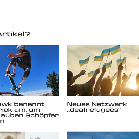
rtikel?
awk benennt
Neues Netzwerk
rick um, um
„deafrefugees“
tauben Schöpfer
en