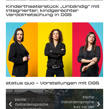
Kindertheaterstück „Unbändig“ mit
integrierter, kindgerechter
Verdolmetschung in DGS
status quo – Vorstellungen mit DGS
Irische
Irische
Gebärdensprache
Gebärdensprache
kurz vor der