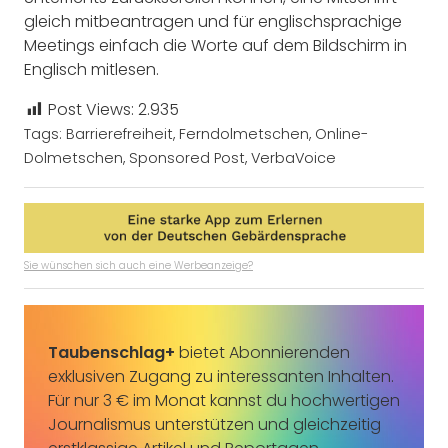
gleich mitbeantragen und für englischsprachige
Meetings einfach die Worte auf dem Bildschirm in
Englisch mitlesen.
Post Views:
2.935
Tags:
Barrierefreiheit
,
Ferndolmetschen
,
Online-
Dolmetschen
,
Sponsored Post
,
VerbaVoice
Sie wünschen sich auch eine Werbeanzeige?
Taubenschlag+
bietet Abonnierenden
exklusiven Zugang zu interessanten Inhalten.
Für nur 3 € im Monat kannst du hochwertigen
Journalismus unterstützen und gleichzeitig