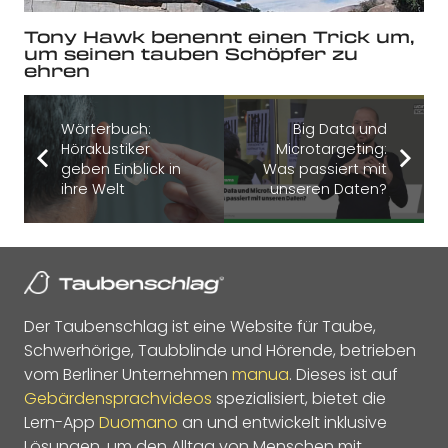
Tony Hawk benennt einen Trick um,
um seinen tauben Schöpfer zu
ehren
Wörterbuch:
Big Data und
Hörakustiker
Microtargeting:
geben Einblick in
Was passiert mit
ihre Welt
unseren Daten?
Der Taubenschlag ist eine Website für Taube,
Schwerhörige, Taubblinde und Hörende, betrieben
vom Berliner Unternehmen
manua
. Dieses ist auf
Gebärdensprachvideos
spezialisiert, bietet die
Lern-App
Duomano
an und entwickelt inklusive
Lösungen, um den Alltag von Menschen mit