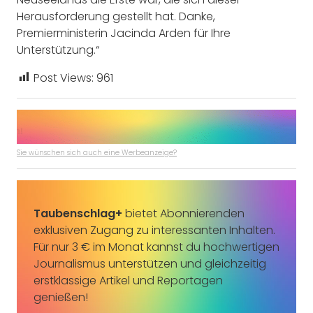
Herausforderung gestellt hat. Danke,
Premierministerin Jacinda Arden für Ihre
Unterstützung.“
Post Views:
961
Sie wünschen sich auch eine Werbeanzeige?
Taubenschlag+
bietet Abonnierenden
exklusiven Zugang zu interessanten Inhalten.
Für nur 3 € im Monat kannst du hochwertigen
Journalismus unterstützen und gleichzeitig
erstklassige Artikel und Reportagen
genießen!