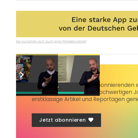
Sie wünschen sich auch eine Werbeanzeige?
Taubenschlag+
bietet Abonnierenden ex
3 € im Monat kannst du hochwertigen Jo
erstklassige Artikel und Reportagen gen
Jetzt abonnieren