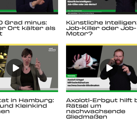
0 Grad minus:
Künstliche Intelligen
er Ort kälter als
Job-Killer oder Job-
t
Motor?
at in Hamburg:
Axolotl-Erbgut hilft
und Kleinkind
Rätsel um
hen
nachwachsende
Gliedmaßen