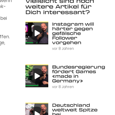
Vielleicht sind noch
, wenn
weitere Artikel für
ok-
Dich interessant?
 bei
Instagram will
härter gegen
gefälsche
ffen.
Follower
vorgehen
ge,
vor 8 Jahren
Bundesregierung
fördert Games
«made in
Germany»
vor 8 Jahren
Deutschland
weltweit Spitze
bei