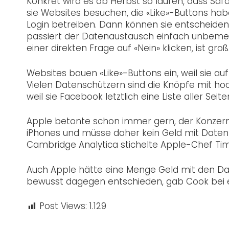
Konkret wird es ab Herbst so laufen, dass S
sie Websites besuchen, die «Like»-Buttons h
Login betreiben. Dann können sie entscheiden
passiert der Datenaustausch einfach unbemerkt
einer direkten Frage auf «Nein» klicken, ist groß
Websites bauen «Like»-Buttons ein, weil sie 
Vielen Datenschützern sind die Knöpfe mit h
weil sie Facebook letztlich eine Liste aller Sei
Apple betonte schon immer gern, der Konzer
iPhones und müsse daher kein Geld mit Daten
Cambridge Analytica stichelte Apple-Chef Tim
Auch Apple hätte eine Menge Geld mit den Da
bewusst dagegen entschieden, gab Cook bei e
Post Views:
1.129