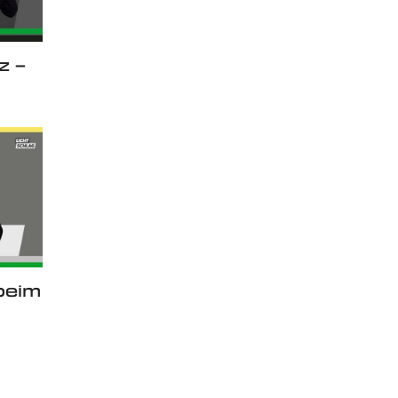
z –
 beim