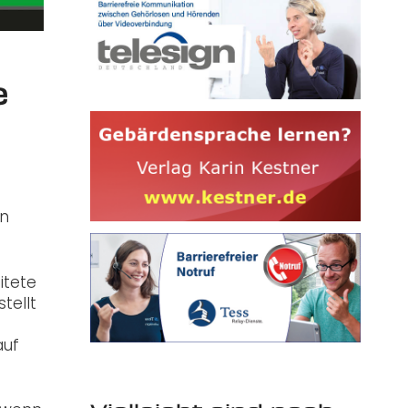
e
en
itete
tellt
auf