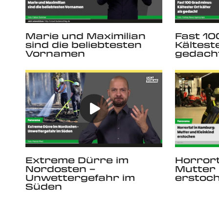
Marie und Maximilian
Fast 10
sind die beliebtesten
Kältest
Vornamen
gedach
Extreme Dürre im
Horrort
Nordosten –
Mutter 
Unwettergefahr im
erstoc
Süden