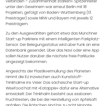
verbinden – Zusammenhalt stärken». Spitzenreiter
unter den Gewinnern war erneut Berlin mit 18
Projekten, gefolgt von Baden-Württemberg (13
Preisträger) sowie NRW und Bayern mit jeweils 12
Preisträgern.
Zu den Ausgewählten gehört etwa das Münchner
Start-up ParkHere mit einem intelligenten Parkplatz-
Sensor. Der Belegungsstatus wird über Funk an eine
Datenbank gesendet. Über das Navi oder eine App
sollen Nutzer darüber die nächste freie Parklücke
angezeigt bekommen.
Angesichts der Plastikvermüllung des Planeten
nimmt die EU inzwischen auch Kunststoff-
Trinkhalme ins Visier. Das sächsische Start-up
Wisefood hat mit «Eatapple» dafür eine Alternative
entwickelt: Der Trinkhalm besteht aus essbaren
Fruchtresten, die bei der Herstellung von Apfelsaft
anfallen. Die Röhrchen sind bis zu acht Monate