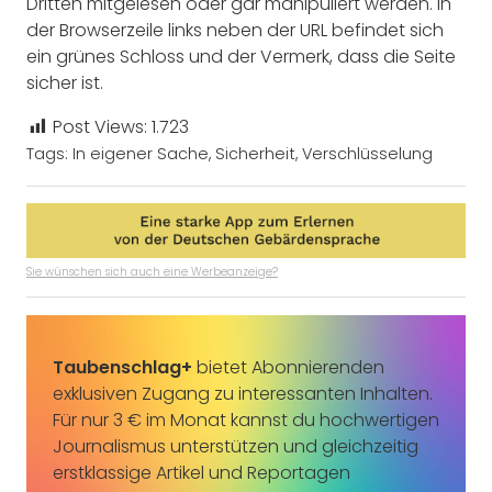
Dritten mitgelesen oder gar manipuliert werden. In
der Browserzeile links neben der URL befindet sich
ein grünes Schloss und der Vermerk, dass die Seite
sicher ist.
Post Views:
1.723
Tags:
In eigener Sache
,
Sicherheit
,
Verschlüsselung
Sie wünschen sich auch eine Werbeanzeige?
Taubenschlag+
bietet Abonnierenden
exklusiven Zugang zu interessanten Inhalten.
Für nur 3 € im Monat kannst du hochwertigen
Journalismus unterstützen und gleichzeitig
erstklassige Artikel und Reportagen