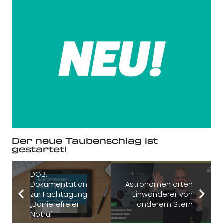
Der neue Taubenschlag ist
gestartet!
DGB:
Dokumentation
Astronomen orten
zur Fachtagung
Einwanderer von
„Barrierefreier
anderem Stern
Notruf“