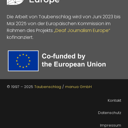
Die Arbeit von Taubenschlag wird von Juni 2023 bis
Mai 2025 von der Europäischen Kommission im
Rahmen des Projekts
„Deaf Journalism Europe“
kofinanziert.
© 1997 – 2025
Taubenschlag
/
manua GmbH
Kontakt
Datenschutz
Impressum