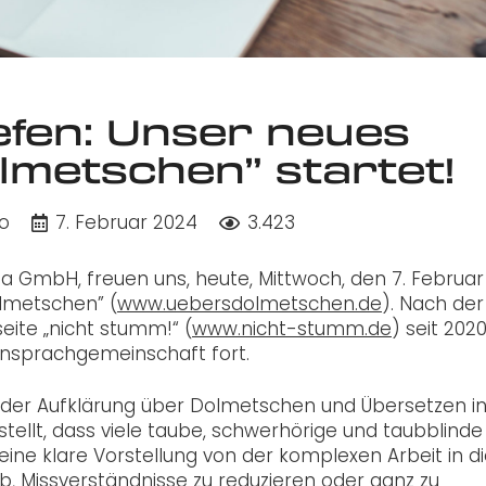
efen: Unser neues
lmetschen” startet!
o
7. Februar 2024
3.423
a GmbH, freuen uns, heute, Mittwoch, den 7. Februar
olmetschen” (
www.uebersdolmetschen.de
). Nach der
eite „nicht stumm!“ (
www.nicht-stumm.de
) seit 2020
nsprachgemeinschaft fort.
ich der Aufklärung über Dolmetschen und Übersetzen i
llt, dass viele taube, schwerhörige und taubblinde
ne klare Vorstellung von der komplexen Arbeit in 
ab, Missverständnisse zu reduzieren oder ganz zu