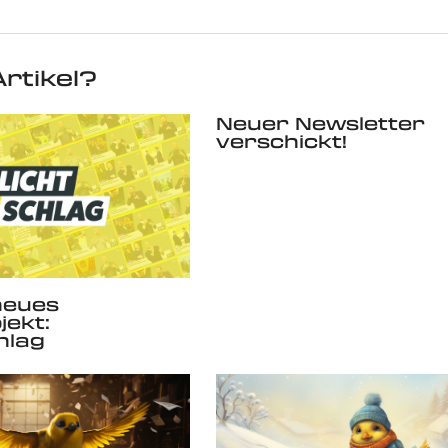
rtikel?
Neuer Newsletter
verschickt!
neues
jekt:
hlag