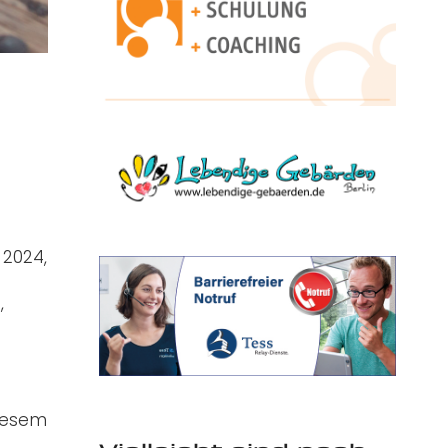
 2024,
,
n
diesem