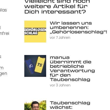
Vielleicht sind noch
weitere Artikel für
Was
Dich interessant?
Wir lassen uns
umbenennen:
d
„Gehörlosenschlag“!
nfrei
vor 7 Jahren
s
manua
übernimmt die
betriebliche
im
Verantwortung
igen
für den
Taubenschlag
vor 3 Jahren
Taubenschlag
wächst: