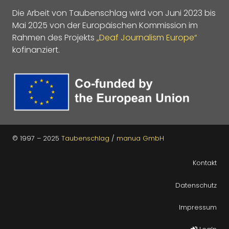
Die Arbeit von Taubenschlag wird von Juni 2023 bis
Mai 2025 von der Europäischen Kommission im
Rahmen des Projekts
„Deaf Journalism Europe“
kofinanziert.
© 1997 – 2025
Taubenschlag
/
manua GmbH
Kontakt
Datenschutz
Impressum