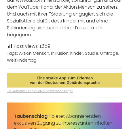
auf
www.aktion-mensch.de/vonanfangan
und auf
dem
YouTube-Kanal
der Aktion Mensch zu sehen.
Und auch mit ihrer Förderung engagiert sich die
Soziallotterie dafür, dass Kinder mit und ohne
Behinderung sich auch in ihrer Freizeit mehr
begegnen.
Post Views:
1.659
Tags:
Aktion Mensch
,
Inklusion
,
Kinder
,
Studie
,
Umfrage
,
Weltkindertag
Sie wünschen sich auch eine Werbeanzeige?
Taubenschlag+
bietet Abonnierenden
exklusiven Zugang zu interessanten Inhalten.