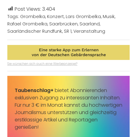
Post Views:
3.404
Tags:
Grombelka
,
Konzert
,
Lars Grombelka
,
Musik
,
Rafael Grombelka
,
Saarbrücken
,
Saarland
,
Saarländischer Rundfunk
,
SR 1
,
Veranstaltung
Sie wünschen sich auch eine Werbeanzeige?
Taubenschlag+
bietet Abonnierenden
exklusiven Zugang zu interessanten Inhalten.
Für nur 3 € im Monat kannst du hochwertigen
Journalismus unterstützen und gleichzeitig
erstklassige Artikel und Reportagen
genießen!