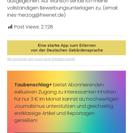
ausgeglichen. Auf Wunsch sende ich meine
vollständigen Bewerbungsunterlagen zu. (email:
ines-herzog@freenet.de)
Post Views:
2.728
Sie wünschen sich auch eine Werbeanzeige?
Taubenschlag+
bietet Abonnierenden
exklusiven Zugang zu interessanten Inhalten.
Für nur 3 € im Monat kannst du hochwertigen
Journalismus unterstützen und gleichzeitig
erstklassige Artikel und Reportagen
genießen!