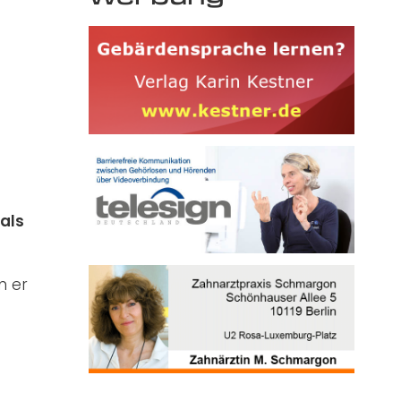
als
n er