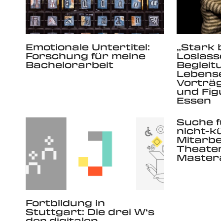
Emotionale Untertitel:
„Stark 
Forschung für meine
Loslass
Bachelorarbeit
Begleit
Lebens
Vorträ
und Fig
Essen
Suche f
nicht-k
Mitarbe
Theater
Master
Fortbildung in
Stuttgart: Die drei W‘s
der digitalen