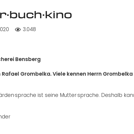
er·buch·kino
2020
3.048
ücherei Bensberg
 Rafael Grombelka. Viele kennen Herrn Grombelka 
ärden·sprache ist seine Mutter·sprache. Deshalb kan
inder