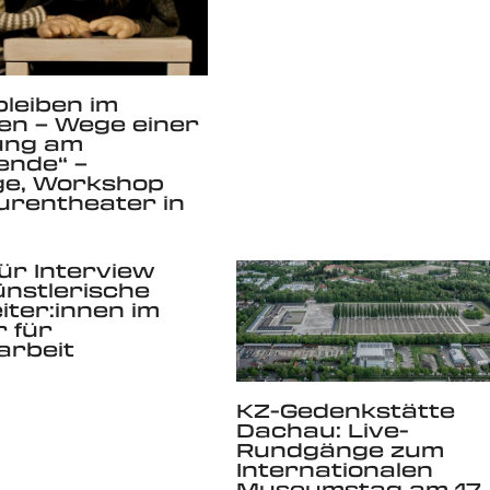
bleiben im
en – Wege einer
ung am
ende“ –
ge, Workshop
urentheater in
ür Interview
ünstlerische
iter:innen im
 für
arbeit
KZ-Gedenkstätte
Dachau: Live-
Rundgänge zum
Internationalen
Museumstag am 17.