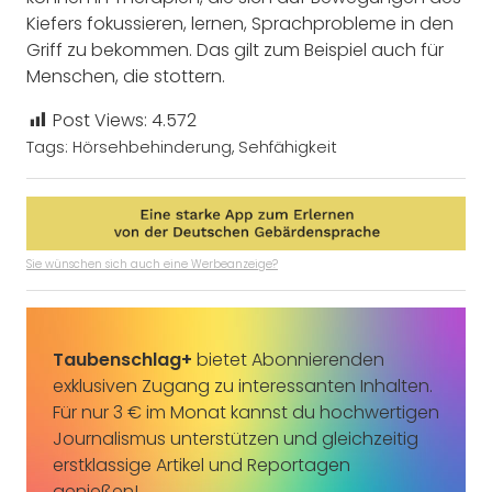
Kiefers fokussieren, lernen, Sprachprobleme in den
Griff zu bekommen. Das gilt zum Beispiel auch für
Menschen, die stottern.
Post Views:
4.572
Tags:
Hörsehbehinderung
,
Sehfähigkeit
Sie wünschen sich auch eine Werbeanzeige?
Taubenschlag+
bietet Abonnierenden
exklusiven Zugang zu interessanten Inhalten.
Für nur 3 € im Monat kannst du hochwertigen
Journalismus unterstützen und gleichzeitig
erstklassige Artikel und Reportagen
genießen!