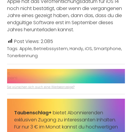
Apple hat das Veröffentlichungsdatum für iOS 14
noch nicht bestätigt, aber wenn die vergangenen
Jahre eines gezeigt haben, dann das, dass du die
endgültige Software erst im September dieses
Jahres herunterladen kannst.
Post Views:
2.085
Tags:
Apple
,
Betriebssystem
,
Handy
,
iOS
,
Smartphone
,
Tonerkennung
Sie wünschen sich auch eine Werbeanzeige?
Taubenschlag+
bietet Abonnierenden
exklusiven Zugang zu interessanten Inhalten.
Für nur 3 € im Monat kannst du hochwertigen