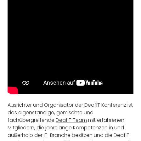
Ausrichter und Organisator der
DeafIT Konferenz
ist
das eigenständige, gemischte und
fachübergreifende
DeafIT Team
mit erfahrenen
Mitgliedern, die jahrelange Kompetenzen in und
außerhalb der IT-Branche besitzen und die DeafIT