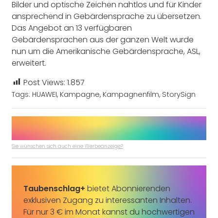
Bilder und optische Zeichen nahtlos und für Kinder
ansprechend in Gebärdensprache zu übersetzen.
Das Angebot an 13 verfügbaren
Gebärdensprachen aus der ganzen Welt wurde
nun um die Amerikanische Gebärdensprache, ASL,
erweitert.
Post Views:
1.857
Tags:
HUAWEI
,
Kampagne
,
Kampagnenfilm
,
StorySign
Sie wünschen sich auch eine Werbeanzeige?
Taubenschlag+
bietet Abonnierenden
exklusiven Zugang zu interessanten Inhalten.
Für nur 3 € im Monat kannst du hochwertigen