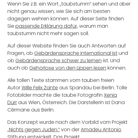
Wenn Sie z.B. ein Wort „taubstumm“ sehen und aber
nicht genau wissen, wie Sie sich am besten
dagegen wehren können. Auf dieser Seite finden
Sie
passende Erklärung dafür
, warum man
taubstumm nicht mehr sagen soll.
Auf dieser Website finden Sie auch Antworten auf
Fragen, ob
Gebärdensprache international ist
und
ob
Gebärdensprache schwer zu lernen
ist. Und
auch ob
Gehörlose von den Lippen lesen
können.
Alle tollen Texte stammen vom tauben freien
Autor
Wille Felix Zante
aus Spandau bei Berlin. Tolle
Fotobilder machte die taube Fotografin
Xenia
Dürr
aus Wien, Österreich. Die Darstellerin ist Dana
Cērmane aus Berlin.
Das Konzept wurde nach dem Vorbild vom Projekt
„Nichts gegen Juden.“
von der
Amadeu Antonio
Stiftung
entwickelt. Das Projekt