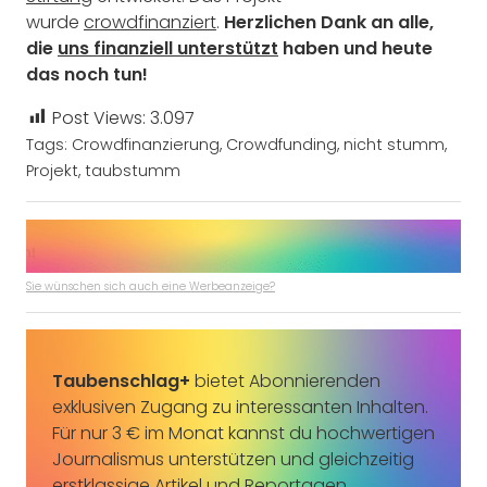
wurde
crowdfinanziert
.
Herzlichen Dank an alle,
die
uns finanziell unterstützt
haben und heute
das noch tun!
Post Views:
3.097
Tags:
Crowdfinanzierung
,
Crowdfunding
,
nicht stumm
,
Projekt
,
taubstumm
Sie wünschen sich auch eine Werbeanzeige?
Taubenschlag+
bietet Abonnierenden
exklusiven Zugang zu interessanten Inhalten.
Für nur 3 € im Monat kannst du hochwertigen
Journalismus unterstützen und gleichzeitig
erstklassige Artikel und Reportagen