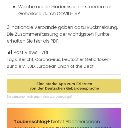
Welche neuen Hindernisse entstanden für
Gehörlose durch COVID-19?
31 nationale Verbände gaben dazu Rückmeldung.
Die Zusammenfassung der wichtigsten Punkte
erhalten Sie
hier als PDF
.
Post Views:
1.781
Tags:
Bericht
,
Coronavirus
,
Deutscher Gehörlosen-
Bund e.V.
,
EUD
,
European Union of the Deaf
Sie wünschen sich auch eine Werbeanzeige?
Taubenschlag+
bietet Abonnierenden