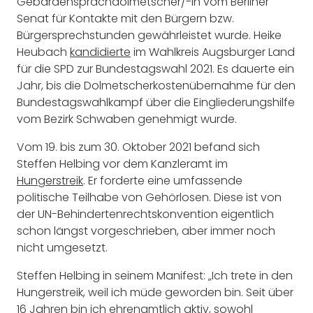
Gebärdensprachdolmetscher/-in vom Berliner
Senat für Kontakte mit den Bürgern bzw.
Bürgersprechstunden gewährleistet wurde. Heike
Heubach
kandidierte
im Wahlkreis Augsburger Land
für die SPD zur Bundestagswahl 2021. Es dauerte ein
Jahr, bis die Dolmetscherkostenübernahme für den
Bundestagswahlkampf über die Eingliederungshilfe
vom Bezirk Schwaben genehmigt wurde.
Vom 19. bis zum 30. Oktober 2021 befand sich
Steffen Helbing vor dem Kanzleramt im
Hungerstreik
. Er forderte eine umfassende
politische Teilhabe von Gehörlosen. Diese ist von
der UN-Behindertenrechtskonvention eigentlich
schon längst vorgeschrieben, aber immer noch
nicht umgesetzt.
Steffen Helbing in seinem Manifest: „Ich trete in den
Hungerstreik, weil ich müde geworden bin. Seit über
16 Jahren bin ich ehrenamtlich aktiv, sowohl