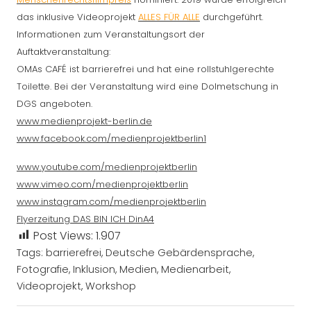
das inklusive Videoprojekt
ALLES FÜR ALLE
durchgeführt.
Informationen zum Veranstaltungsort der
Auftaktveranstaltung:
OMAs CAFÉ ist barrierefrei und hat eine rollstuhlgerechte
Toilette. Bei der Veranstaltung wird eine Dolmetschung in
DGS angeboten.
www.medienprojekt-berlin.de
www.facebook.com/medienprojektberlin1
www.youtube.com/medienprojektberlin
www.vimeo.com/medienprojektberlin
www.instagram.com/medienprojektberlin
Flyerzeitung DAS BIN ICH DinA4
Post Views:
1.907
Tags:
barrierefrei
,
Deutsche Gebärdensprache
,
Fotografie
,
Inklusion
,
Medien
,
Medienarbeit
,
Videoprojekt
,
Workshop