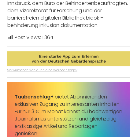
Innsbruck, dem Büro der Behindertenbeauftragten,
dem Vizerektorat für Forschung und der
barrierefreien digitalen Bibliothek bidok –
behinderung inklusion dokumentation.
Post Views:
1.364
Sie wünschen sich auch eine Werbeanzeige?
Taubenschlag+
bietet Abonnierenden
exklusiven Zugang zu interessanten Inhalten.
Für nur 3 € im Monat kannst du hochwertigen
Journalismus unterstützen und gleichzeitig
erstklassige Artikel und Reportagen
genießen!