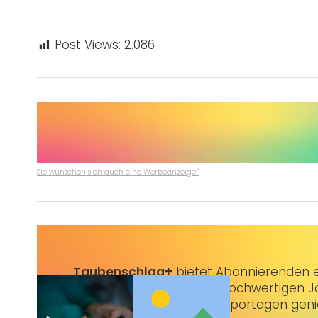
Post Views:
2.086
Sie wünschen sich auch eine Werbeanzeige?
Taubenschlag+
bietet Abonnierenden ex
3 € im Monat kannst du hochwertigen Jo
erstklassige Artikel und Reportagen gen