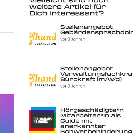
weitere Artikel für
Dich interessant?
Stellenangebot
Gebärdensprachdolm
vor 3 Jahren
Stellenangebot
Verwaltungsfachkraf
Bürokraft (m/w/d)
vor 3 Jahren
Hörgeschädigte*n
Mitarbeiter*in als
Guide mit
anerkannter
Schwerbehinderung