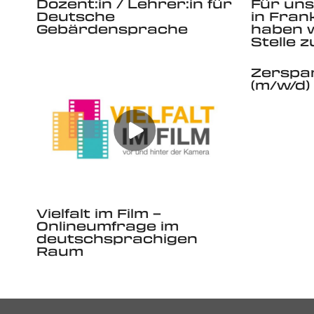
Dozent:in / Lehrer:in für
Für un
Deutsche
in Frank
Gebärdensprache
haben w
Stelle 
Zerspa
(m/w/d)
Vielfalt im Film –
Onlineumfrage im
deutschsprachigen
Raum