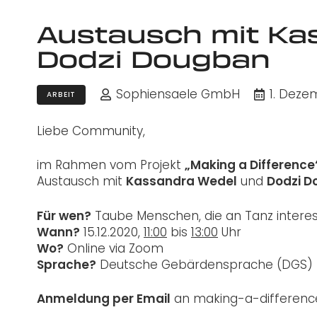
Austausch mit Ka
Dodzi Dougban
Sophiensaele GmbH
1. Deze
ARBEIT
Liebe Community,
im Rahmen vom Projekt
„Making a Difference
Austausch mit
Kassandra Wedel
und
Dodzi 
Für wen?
Taube Menschen, die an Tanz interess
Wann?
15.12.2020,
11:00
bis
13:00
Uhr
Wo?
Online via Zoom
Sprache?
Deutsche Gebärdensprache (DGS)
Anmeldung per Email
an making-a-differenc