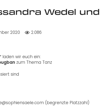
ssandra Wedel und
mber 2020
2.086
“
laden wir euch ein:
Dougban
zum Thema Tanz
iert sind
e@sophiensaele.com (begrenzte Platzzahl)