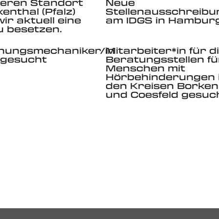
seren Standort
Neue
enthal (Pfalz)
Stellenausschreib
ir aktuell eine
am IDGS in Hambur
zu besetzen.
nungsmechaniker/in
Mitarbeiter*in für d
 gesucht
Beratungsstellen fü
Menschen mit
Hörbehinderungen 
den Kreisen Borken
und Coesfeld gesuc