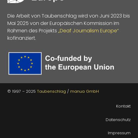
Die Arbeit von Taubenschlag wird von Juni 2023 bis
Mai 2025 von der Europäischen Kommission im
Rahmen des Projekts
„Deaf Journalism Europe“
kofinanziert.
© 1997 – 2025
Taubenschlag
/
manua GmbH
Kontakt
Datenschutz
Impressum