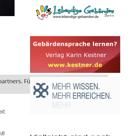
it
M1