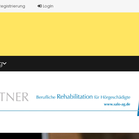
Registrierung
LogIn
g