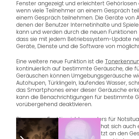
Fenster angezeigt und erleichtert Gehörlosen 
wenn viele Teilnehmer an einem Gespräch tei
einem Gespräch teilnehmen. Die Geräte von Ap
denen der Benutzer Internetinhalte und Spiel
kann und werden durch die neuen Funktionen n
dass sie mit jedem Betriebssystem-Update neu
Geräte, Dienste und die Software von möglich
Eine weitere neue Funktion ist die
Tonerkennu
kontinuierlich auf bestimmte Geräusche, die fü
Geräuschen können Umgebungsgeräusche wie F
Autohupen, Türklingeln, laufendes Wasser, s
das Smartphones einer dieser Geräusche erke
kann die Benachrichtigungen für bestimmte Ge
vorübergehend deaktivieren.
Diese neue Funktion ist besonders für Notsitua
lebensrettend sein kann. Apple hat sich auch etw
Filme und Podcast lassen sich jetzt an den G