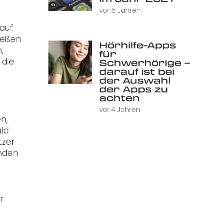
vor 5 Jahren
 auf
ießen
Hörhilfe-Apps
,
für
 die
Schwerhörige –
darauf ist bei
der Auswahl
der Apps zu
achten
vor 4 Jahren
n,
ld
tzer
unden
r
s