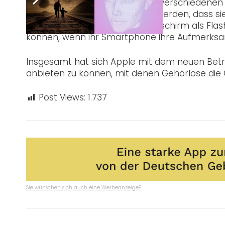
Store können mit Untertiteln in verschiedene
können iPhones so eingestellt werden, dass si
sondern dass der gesamte Bildschirm als Flash
können, wenn ihr Smartphone ihre Aufmerksam
Insgesamt hat sich Apple mit dem neuen Bet
anbieten zu können, mit denen Gehörlose di
Post Views:
1.737
Sie wünschen sich auch eine Werbeanzeige?