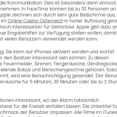
die Kommunikation. Dies ist besonders dann sinnvoll,
lnehmen. In FaceTime können bis zu 32 Personen an
ple zeichnen sich durch sehr gute Bildschirme aus,
e im
Online Casino Österreich
in hoher Auflösung gen
och interessanter für Gehörlose. Apple gibt dazu an
e Eingabehilfen zur Verfügung stellen wollen, damit
st vielen Benutzern verwendet werden kann.
ng
. Sie kann auf iPhones aktiviert werden und wartet
r den Besitzer interessant sein können. Zu diesen
euermelder, Sirenen, Tiergeräusche, Geräteglocke
chreiende Babys und Menschengeschrei gehören. Soba
nnt, wird eine Benachrichtigung gesendet. Der Benu
räusche für 5 Minuten, 30 Minuten oder bis zu 2 St
tionen interessant, wo der Alarm tatsächlich
as für die Freizeit einfallen lassen. Die Untertitel fü
eschmack der Benutzer anpassen. Alle Filme im iTune