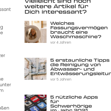
Vielleicht sind noch
weitere Artikel für
ssant
Dich interessant?
Welches
ng
Fassungsvermögen
braucht eine
ne
Waschmaschine?
vor 4 Jahren
zer
5 erstaunliche Tipps 
die Reinigung von
Abwasser- und
Entwässerungsleitu
se
vor 5 Jahren
 unter
mm
5 nützliche Apps
für
Schwerhörige
roßen
im Jahr 2021