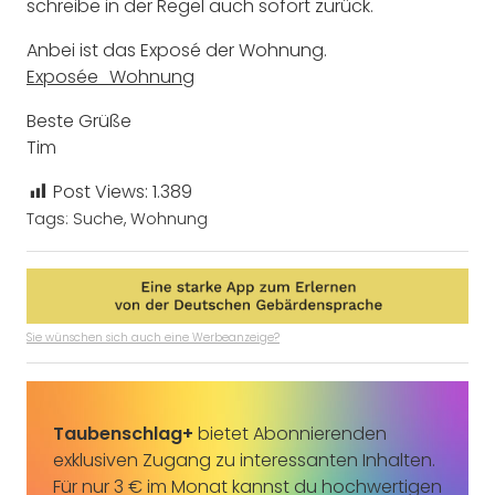
schreibe in der Regel auch sofort zurück.
Anbei ist das Exposé der Wohnung.
Exposée_Wohnung
Beste Grüße
Tim
Post Views:
1.389
Tags:
Suche
,
Wohnung
Sie wünschen sich auch eine Werbeanzeige?
Taubenschlag+
bietet Abonnierenden
exklusiven Zugang zu interessanten Inhalten.
Für nur 3 € im Monat kannst du hochwertigen