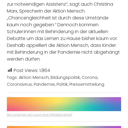
zur notwendigen Assistenz“, sagt auch Christina
Marx, Sprecherin der Aktion Mensch.
„Chancengleichheit ist durch diese Umstände
kaum noch gegeben.“ Dennoch kommen
Schüler:innen mit Behinderung in der aktuellen
Debatte um das Lernen zu Hause bisher kaum vor.
Deshalb appelliert die Aktion Mensch, dass Kinder
mit Behinderung in der Pandemie nicht abgehängt
werden dürfen.
Post Views:
1.864
Tags:
Aktion Mensch
,
Bildungspolitik
,
Corona
,
Coronavirus
,
Pandemie
,
Politik
,
Pressemitteilung
Sie wünschen sich auch eine Werbeanzeige?