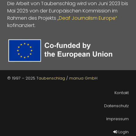
Die Arbeit von Taubenschlag wird von Juni 2023 bis
Mai 2025 von der Europäischen Kommission im
Rahmen des Projekts
„Deaf Journalism Europe“
kofinanziert.
© 1997 – 2025
Taubenschlag
/
manua GmbH
Kontakt
Datenschutz
Impressum
LogIn