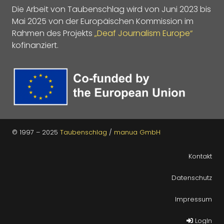
Die Arbeit von Taubenschlag wird von Juni 2023 bis
Mai 2025 von der Europäischen Kommission im
Rahmen des Projekts
„Deaf Journalism Europe“
kofinanziert.
© 1997 – 2025
Taubenschlag
/
manua GmbH
Kontakt
Datenschutz
Impressum
LogIn