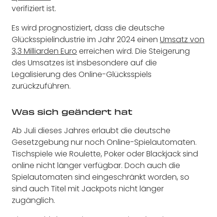
verifiziert ist.
Es wird prognostiziert, dass die deutsche
Glücksspielindustrie im Jahr 2024 einen
Umsatz von
3,3 Milliarden Euro
erreichen wird. Die Steigerung
des Umsatzes ist insbesondere auf die
Legalisierung des Online-Glücksspiels
zurückzuführen.
Was sich geändert hat
Ab Juli dieses Jahres erlaubt die deutsche
Gesetzgebung nur noch Online-Spielautomaten.
Tischspiele wie Roulette, Poker oder Blackjack sind
online nicht länger verfügbar. Doch auch die
Spielautomaten sind eingeschränkt worden, so
sind auch Titel mit Jackpots nicht länger
zugänglich.