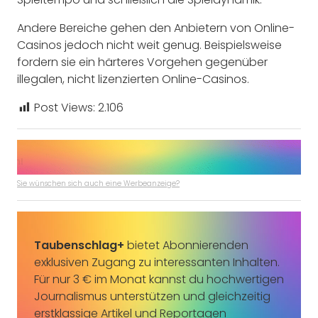
Andere Bereiche gehen den Anbietern von Online-
Casinos jedoch nicht weit genug. Beispielsweise
fordern sie ein härteres Vorgehen gegenüber
illegalen, nicht lizenzierten Online-Casinos.
Post Views:
2.106
Sie wünschen sich auch eine Werbeanzeige?
Taubenschlag+
bietet Abonnierenden
exklusiven Zugang zu interessanten Inhalten.
Für nur 3 € im Monat kannst du hochwertigen
Journalismus unterstützen und gleichzeitig
erstklassige Artikel und Reportagen