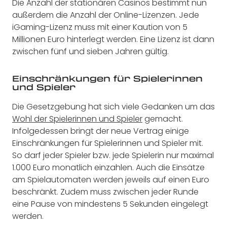
Die Anzahl der stationären Casinos bestimmt nun
außerdem die Anzahl der Online-Lizenzen. Jede
iGaming-Lizenz muss mit einer Kaution von 5
Millionen Euro hinterlegt werden. Eine Lizenz ist dann
zwischen fünf und sieben Jahren gültig.
Einschränkungen für Spielerinnen
und Spieler
Die Gesetzgebung hat sich viele Gedanken um das
Wohl der Spielerinnen und Spieler
gemacht.
Infolgedessen bringt der neue Vertrag einige
Einschränkungen für Spielerinnen und Spieler mit.
So darf jeder Spieler bzw. jede Spielerin nur maximal
1.000 Euro monatlich einzahlen. Auch die Einsätze
am Spielautomaten werden jeweils auf einen Euro
beschränkt. Zudem muss zwischen jeder Runde
eine Pause von mindestens 5 Sekunden eingelegt
werden.