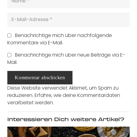
Benachrichtige mich über nachfolgende
Kommentare via E-Mail.
Benachrichtige mich über neue Beiträge via E-
Mail.
Kommentar abschicken
Diese Website verwendet Akismet, um Spam zu
reduzieren.
Erfahre, wie deine Kommentardaten
verarbeitet werden.
Interessieren Dich weitere Artikel?