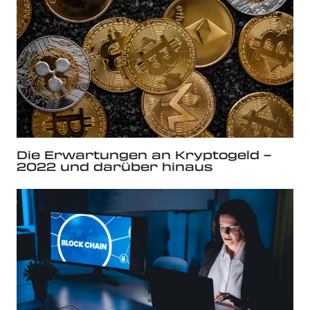
Die Erwartungen an Kryptogeld –
2022 und darüber hinaus