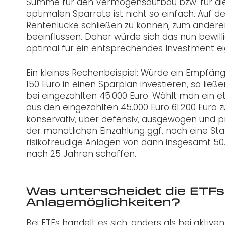
Summe für den Vermögensaufbau bzw. für die A
optimalen Sparrate ist nicht so einfach. Auf de
Rentenlücke schließen zu können, zum anderen 
beeinflussen. Daher würde sich das nun bewill
optimal für ein entsprechendes Investment ei
Ein kleines Rechenbeispiel: Würde ein Empfä
150 Euro in einen Sparplan investieren, so ließ
bei eingezahlten 45.000 Euro. Wählt man ein et
aus den eingezahlten 45.000 Euro 61.200 Euro z
konservativ, über defensiv, ausgewogen und prof
der monatlichen Einzahlung ggf. noch eine Star
risikofreudige Anlagen von dann insgesamt 50.0
nach 25 Jahren schaffen.
Was unterscheidet die ETF
Anlagemöglichkeiten?
Bei ETFs handelt es sich, anders als bei aktiven