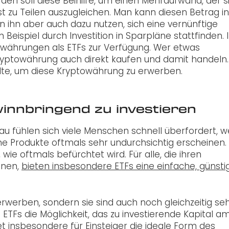
rden soll diese Beihilfe, um einen Mehraufwand, der s
st zu Teilen auszugleichen. Man kann diesen Betrag i
 ihn aber auch dazu nutzen, sich eine vernünftige
Beispiel durch Investition in Sparpläne stattfinden. 
währungen als ETFs zur Verfügung. Wer etwas
Kryptowährung auch direkt kaufen und damit handeln.
llte, um diese Kryptowährung zu erwerben.
winnbringend zu investieren
ühlen sich viele Menschen schnell überfordert, we
e Produkte oftmals sehr undurchsichtig erscheinen
e oftmals befürchtet wird. Für alle, die ihren
anen,
bieten insbesondere ETFs eine einfache, günsti
erwerben, sondern sie sind auch noch gleichzeitig se
ETFs die Möglichkeit, das zu investierende Kapital a
et insbesondere für Einsteiger die ideale Form des