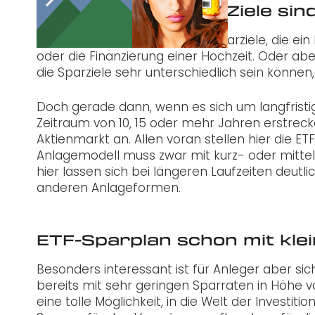
Welche finanziellen Ziele s
Es gibt viele unterschiedliche Sparziele, die e
oder die Finanzierung einer Hochzeit. Oder ab
die Sparziele sehr unterschiedlich sein können,
Doch gerade dann, wenn es sich um langfristig
Zeitraum von 10, 15 oder mehr Jahren erstrec
Aktienmarkt an. Allen voran stellen hier die E
Anlagemodell muss zwar mit kurz- oder mitte
hier lassen sich bei längeren Laufzeiten deutl
anderen Anlageformen.
ETF-Sparplan schon mit kle
Besonders interessant ist für Anleger aber s
bereits mit sehr geringen Sparraten in Höhe vo
eine tolle Möglichkeit, in die Welt der Investit