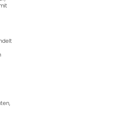
mit
ndelt
n
ten,