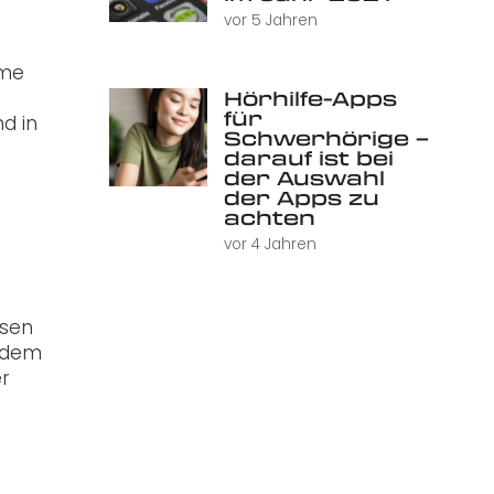
vor 5 Jahren
eme
Hörhilfe-Apps
für
d in
Schwerhörige –
darauf ist bei
der Auswahl
der Apps zu
achten
vor 4 Jahren
ssen
f dem
er