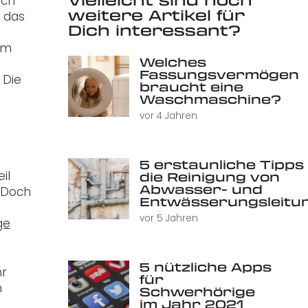
ich
weitere Artikel für
n das
Dich interessant?
Im
Welches
Fassungsvermögen
 Die
braucht eine
Waschmaschine?
vor 4 Jahren
5 erstaunliche Tipps 
il
die Reinigung von
Abwasser- und
. Doch
Entwässerungsleitu
vor 5 Jahren
ge
5 nützliche Apps
hr
für
m
Schwerhörige
im Jahr 2021