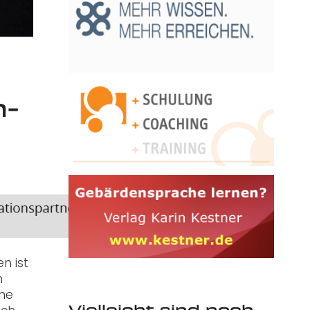
n-
n ist
n
öhe
Vielleicht sind noch