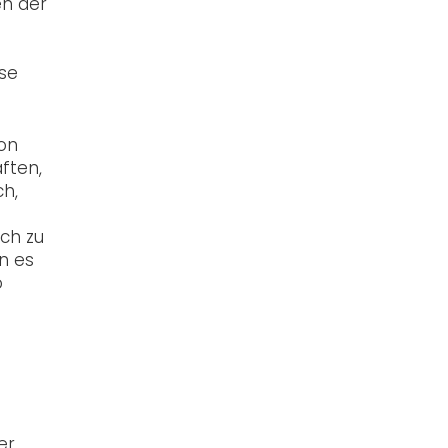
en der
e
se
on
aften,
ch,
ich zu
n es
o
er,