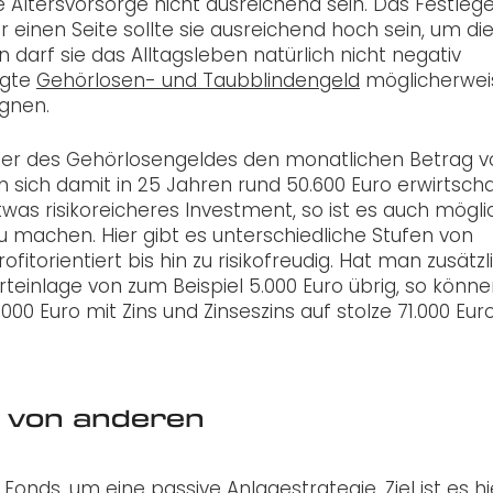
ltersvorsorge nicht ausreichend sein. Das Festleg
r einen Seite sollte sie ausreichend hoch sein, um di
darf sie das Alltagsleben natürlich nicht negativ
igte
Gehörlosen- und Taubblindengeld
möglicherwei
gnen.
nger des Gehörlosengeldes den monatlichen Betrag v
en sich damit in 25 Jahren rund 50.600 Euro erwirtsch
was risikoreicheres Investment, so ist es auch mögli
u machen. Hier gibt es unterschiedliche Stufen von
itorientiert bis hin zu risikofreudig. Hat man zusätzl
teinlage von zum Beispiel 5.000 Euro übrig, so könne
00 Euro mit Zins und Zinseszins auf stolze 71.000 Eur
s von anderen
 Fonds, um eine passive Anlagestrategie. Ziel ist es hi