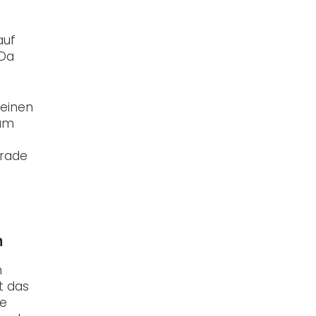
auf
 Da
 einen
 am
erade
h
n
t das
ge