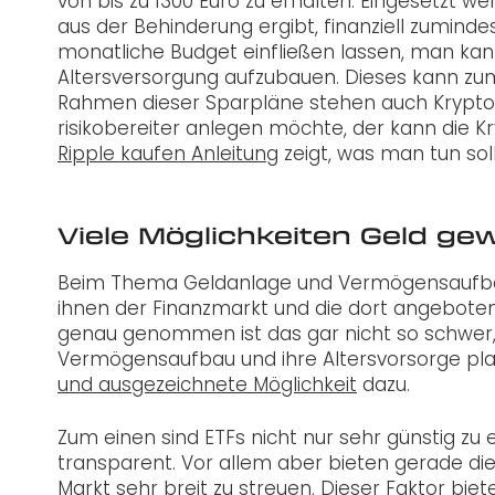
von bis zu 1300 Euro zu erhalten. Eingesetzt we
aus der Behinderung ergibt, finanziell zuminde
monatliche Budget einfließen lassen, man kann
Altersversorgung aufzubauen. Dieses kann zum 
Rahmen dieser Sparpläne stehen auch Krypto
risikobereiter anlegen möchte, der kann die 
Ripple kaufen Anleitung
zeigt, was man tun so
Viele Möglichkeiten Geld ge
Beim Thema Geldanlage und Vermögensaufbau f
ihnen der Finanzmarkt und die dort angeboten
genau genommen ist das gar nicht so schwer, wi
Vermögensaufbau und ihre Altersvorsorge pl
und ausgezeichnete Möglichkeit
dazu.
Zum einen sind ETFs nicht nur sehr günstig zu 
transparent. Vor allem aber bieten gerade die 
Markt sehr breit zu streuen. Dieser Faktor biet