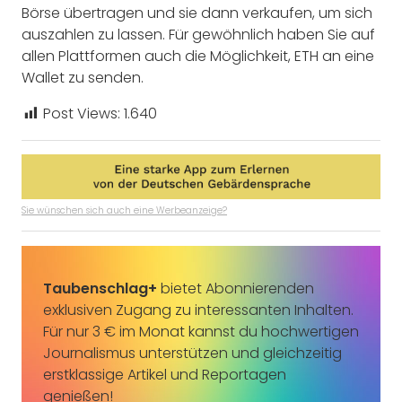
Börse übertragen und sie dann verkaufen, um sich
auszahlen zu lassen. Für gewöhnlich haben Sie auf
allen Plattformen auch die Möglichkeit, ETH an eine
Wallet zu senden.
Post Views:
1.640
Sie wünschen sich auch eine Werbeanzeige?
Taubenschlag+
bietet Abonnierenden
exklusiven Zugang zu interessanten Inhalten.
Für nur 3 € im Monat kannst du hochwertigen
Journalismus unterstützen und gleichzeitig
erstklassige Artikel und Reportagen
genießen!