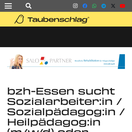
bzh-Essen sucht
Sozialarbeiter:in /
Sozialpädagog:in /
Heilpädagog:in
(m/w/d) oder