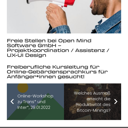
Freie Stellen bei Open Mind
Software GmbH –
Projektkoordination / Assistenz /
UX-UI Design
Freiberufliche Kursleitung für
Online-Gebärdensprachkurs für
Anfänger*innen gesucht!
Welches Ausmaß
Online-Workshop
erreicht die
zu Trans* und
Produktivität des
Inter*, 29.01.2022
Bitcoin-Minings?