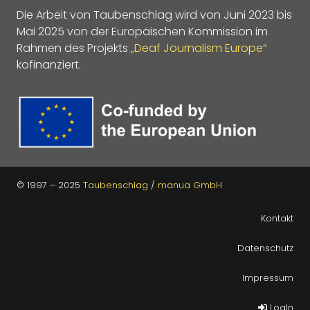
Die Arbeit von Taubenschlag wird von Juni 2023 bis
Mai 2025 von der Europäischen Kommission im
Rahmen des Projekts
„Deaf Journalism Europe“
kofinanziert.
© 1997 – 2025
Taubenschlag
/
manua GmbH
Kontakt
Datenschutz
Impressum
LogIn