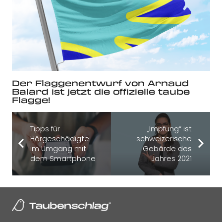
Der Flaggenentwurf von Arnaud
Balard ist jetzt die offizielle taube
Flagge!
Tipps für
„Impfung“ ist
Hörgeschädigte
schweizerische
im Umgang mit
Gebärde des
dem Smartphone
Jahres 2021