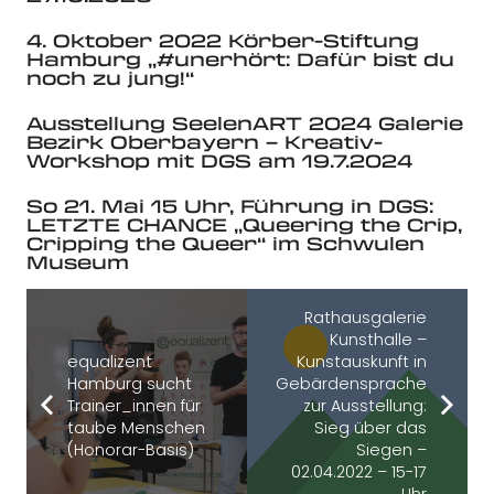
4. Oktober 2022 Körber-Stiftung
Hamburg „#unerhört: Dafür bist du
noch zu jung!“
Ausstellung SeelenART 2024 Galerie
Bezirk Oberbayern – Kreativ-
Workshop mit DGS am 19.7.2024
So 21. Mai 15 Uhr, Führung in DGS:
LETZTE CHANCE „Queering the Crip,
Cripping the Queer“ im Schwulen
Museum
Rathausgalerie
Kunsthalle –
equalizent
Kunstauskunft in
Hamburg sucht
Gebärdensprache
Trainer_innen für
zur Ausstellung:
taube Menschen
Sieg über das
(Honorar-Basis)
Siegen –
02.04.2022 – 15-17