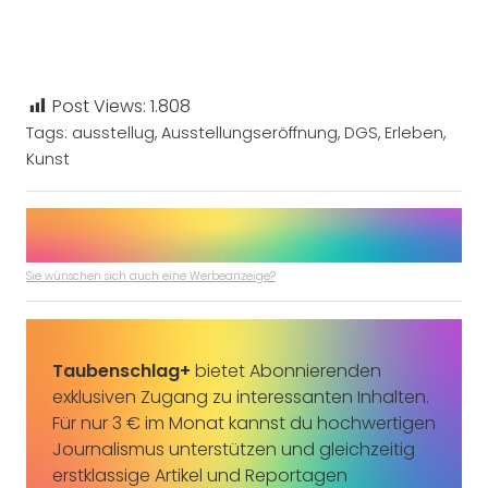
Post Views:
1.808
Tags:
ausstellug
,
Ausstellungseröffnung
,
DGS
,
Erleben
,
Kunst
Sie wünschen sich auch eine Werbeanzeige?
Taubenschlag+
bietet Abonnierenden
exklusiven Zugang zu interessanten Inhalten.
Für nur 3 € im Monat kannst du hochwertigen
Journalismus unterstützen und gleichzeitig
erstklassige Artikel und Reportagen