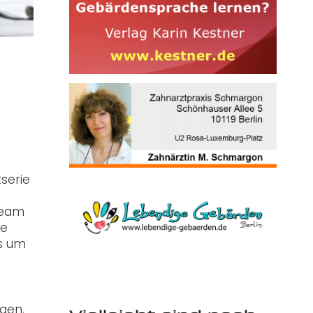
serie
eteam
ie
gs um
egen.