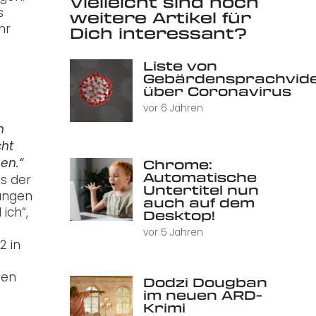
Vielleicht sind noch
s
weitere Artikel für
hr
Dich interessant?
Liste von
Gebärdensprachvid
über Coronavirus
vor 6 Jahren
n
cht
Chrome:
en.“
Automatische
ts der
Untertitel nun
Jungen
auch auf dem
ich“,
Desktop!
vor 5 Jahren
2 in
ten
Dodzi Dougban
im neuen ARD-
Krimi