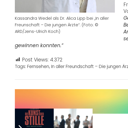
F
V
Kassandra Wedel als Dr. Alica Lipp bei „In aller
G
Freunschaft – Die jungen Ärzte“. (Foto: ©
B
ARD/Jens-Ulrich Koch)
A
s
gewinnen konnten.“
Post Views:
4.372
Tags:
Fernsehen
,
In aller Freundschaft – Die jungen Är
Sie wünschen sich auch eine Werbeanzeige?