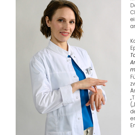
D
C
e
a
K
E
T
A
m
F
z
Ä
„
(
d
e
E