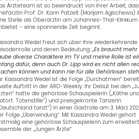
as Ärzteteam ist so beeindruckt von ihrer Arbeit, das
hefärztin Prof. Dr. Karin Patzelt (Marijam Agischewa) i
ine Stelle als Oberärztin am Johannes-Thal-Klinikum
nbietet – eine spannende Zeit beginnt.
assandra Wedel freut sich über ihre wiederkehrende
pisodenrolle und deren Bedeutung:
„Es braucht mehr
aube diverse Charaktere im TV und meine Rolle ist ei
nfang dafür, denn auch Dr. Lipp wird es nicht allen re
achen können und kann nie für alle Gehörlosen steh
ür Kassandra Wedel ist die Folge „Durchatmen“ berei
weite Auftritt in der ARD-Weekly. Ihr Debüt bei den „
rzten“ hatte die gehörlose Schauspielerin („Käthe und 
Tatort: Totenstille“) und preisgekrönte Tänzerin
„Deutschland tanzt“) in einer Gastrolle am 3. März 202
er Folge „Überwindung“. Mit Kassandra Wedel gehört
rstmalig eine gehörlose Schauspielerin zum erweiter
nsemble der „Jungen Ärzte“.