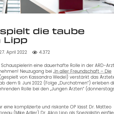
pielt die taube
a Lipp
27. April 2022
4.372
Schauspielerin eine dauerhafte Rolle in der ARD-Arzt
bernehmen! Neuzugang bei
„In aller Freundschaft – Die
pp (gespielt von Kassandra Wedel) verstärkt das Ärzt
 ab dem 9. Juni 2022 (Folge „Durchatmen“) erleben d
kehrenden Rolle bei den „Jungen Ärzten“ (donnersta
ür eine komplizierte und riskante OP lässt Dr. Matteo
reau (Mike Adler) Dr. Alica Lipp als Spezialistin einfli