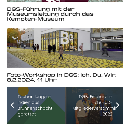
DGS-Führung mit der
Museumsleitung durch das
Kempten-Museum
Foto-Workshop in DGS: Ich, Du, Wir,
8.2.2024, 11 Uhr
Tauber Junge in
DGB: Einblicke in
Indien aus
die EUD-
Brunnenschacht
Mitgliederversammlung
gerettet
2022