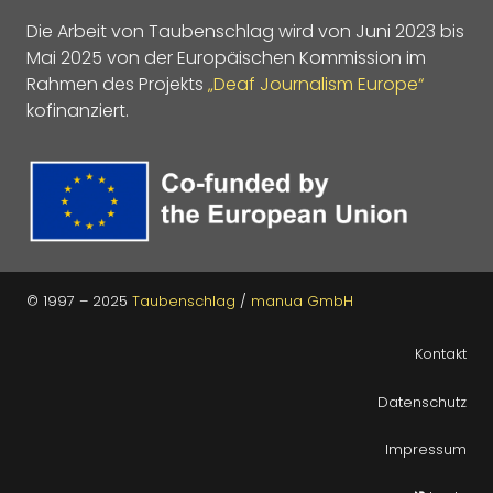
Die Arbeit von Taubenschlag wird von Juni 2023 bis
Mai 2025 von der Europäischen Kommission im
Rahmen des Projekts
„Deaf Journalism Europe“
kofinanziert.
© 1997 – 2025
Taubenschlag
/
manua GmbH
Kontakt
Datenschutz
Impressum