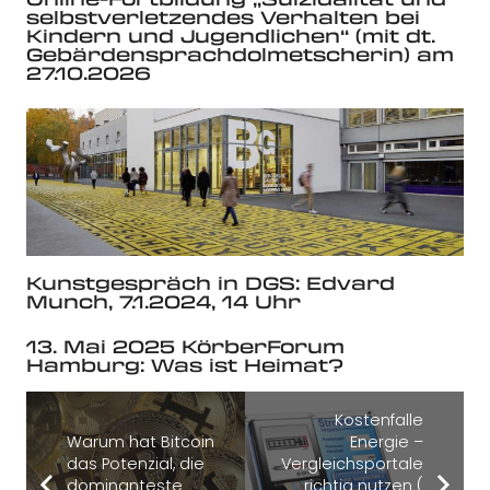
selbstverletzendes Verhalten bei
Kindern und Jugendlichen“ (mit dt.
Gebärdensprachdolmetscherin) am
27.10.2026
Kunstgespräch in DGS: Edvard
Munch, 7.1.2024, 14 Uhr
13. Mai 2025 KörberForum
Hamburg: Was ist Heimat?
Kostenfalle
Warum hat Bitcoin
Energie –
das Potenzial, die
Vergleichsportale
dominanteste
richtig nutzen (