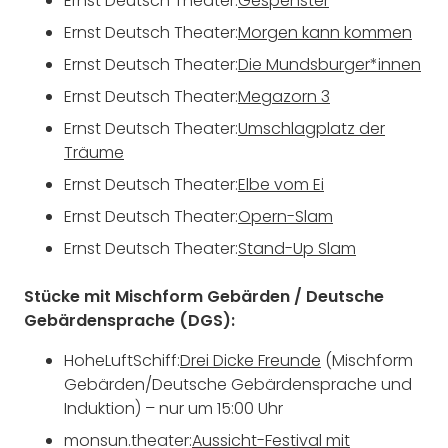
Ernst Deutsch Theater:
Gespenster
Ernst Deutsch Theater:
Morgen kann kommen
Ernst Deutsch Theater:
Die Mundsburger*innen
Ernst Deutsch Theater:
Megazorn 3
Ernst Deutsch Theater:
Umschlagplatz der
Träume
Ernst Deutsch Theater:
Elbe vom Ei
Ernst Deutsch Theater:
Opern-Slam
Ernst Deutsch Theater:
Stand-Up Slam
Stücke mit Mischform Gebärden / Deutsche
Gebärdensprache (DGS):
HoheLuftSchiff:
Drei Dicke Freunde
(Mischform
Gebärden/Deutsche Gebärdensprache und
Induktion) – nur um 15:00 Uhr
monsun.theater:
Aussicht-Festival mit