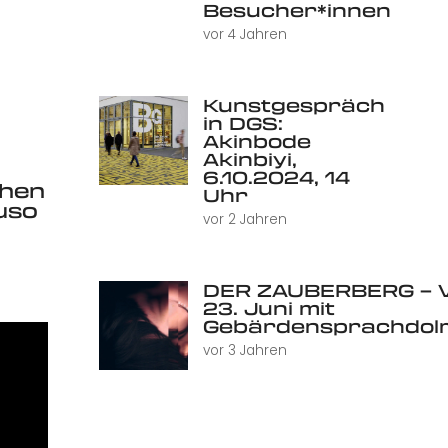
Besucher*innen
vor 4 Jahren
Kunstgespräch
in DGS:
Akinbode
Akinbiyi,
6.10.2024, 14
chen
Uhr
uso
vor 2 Jahren
DER ZAUBERBERG – V
23. Juni mit
Gebärdensprachdol
vor 3 Jahren