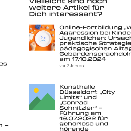
Vielleicht sind noch
weitere Artikel für
Dich interessant?
Online-Fortbildung „
Aggression bei Kind
Jugendlichen: Ursac
praktische Strategie
pädagogischen Alltag 
Gebärdensprachdolm
am 17.10.2024
ues
vor 2 Jahren
Kunsthalle
Düsseldorf: „City
Limits“ und
„Conrad
Schnitzler“ –
Führung am
19.07.2022 für
gehörlose und
n –
hörende