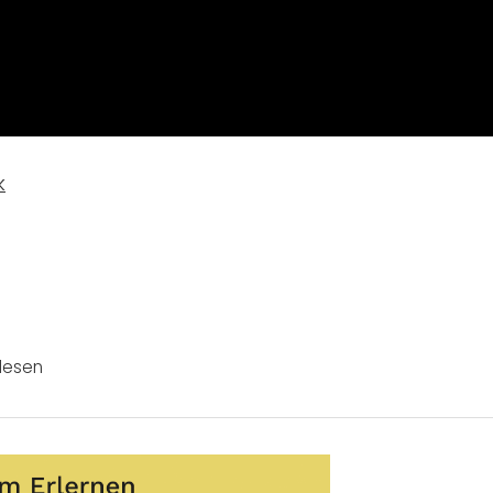
k
lesen