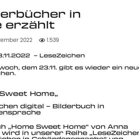
derbücher in
 erzählt
vember 2022
1.539
23.11.2022 – LeseZeichen
twoch, dem 23.11. gibt es wieder ein ne
chen.
 Sweet Home
„
hen digital – Bilderbuch in
ensprache
ch „Home Sweet Home“ von Anna
i wird in unserer Reihe „LeseZeiche
ücher in Gebärdensprache“ von