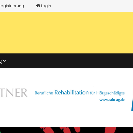
Registrierung
LogIn
g