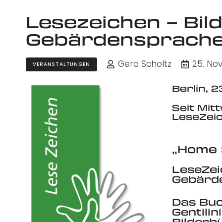
Lesezeichen – Bil
Gebärdensprache
Gero Scholtz
25. No
VERANSTALTUNGEN
Berlin, 
Seit Mit
LeseZei
„Home
LeseZeic
Gebärd
Das Bu
Gentilin
Bilderb