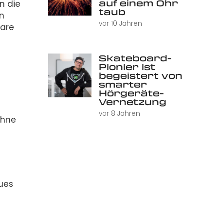
auf einem Ohr
n die
taub
n
vor 10 Jahren
ware
Skateboard-
Pionier ist
begeistert von
smarter
Hörgeräte-
Vernetzung
vor 8 Jahren
ohne
eues