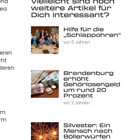
Vielleicht sind noch
end
weitere Artikel für
lea
Dich interessant?
Hilfe für die
„Schlappohren“
vor 6 Jahren
ieren
cht
nderen
Brandenburg
erhöht
Gehörlosengeld
um rund 20
Prozent
vor 2 Jahren
zum
orm
Silvester: Ein
Mensch nach
Böllerwürfen