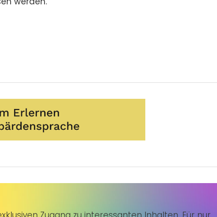
en werden.
klusiven Zugang zu interessanten Inhalten. Für nur