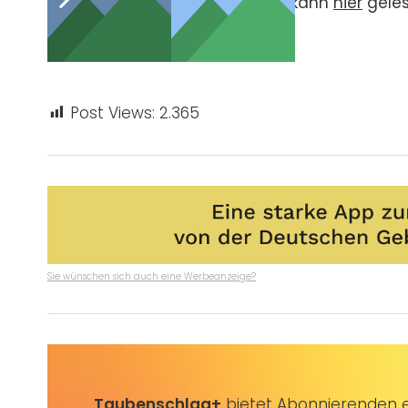
Die gesamte Pressemitteilung kann
hier
geles
Post Views:
2.365
Sie wünschen sich auch eine Werbeanzeige?
Taubenschlag+
bietet Abonnierenden ex