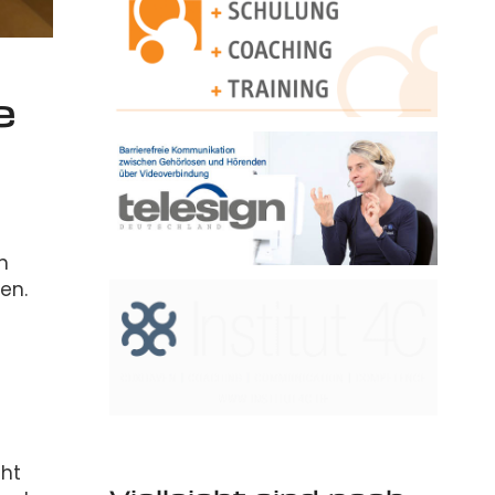
e
n
en.
ht