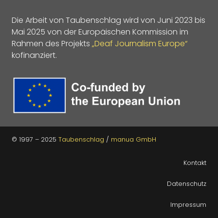
Die Arbeit von Taubenschlag wird von Juni 2023 bis
Mai 2025 von der Europäischen Kommission im
Rahmen des Projekts
„Deaf Journalism Europe“
kofinanziert.
© 1997 – 2025
Taubenschlag
/
manua GmbH
Kontakt
Datenschutz
Impressum