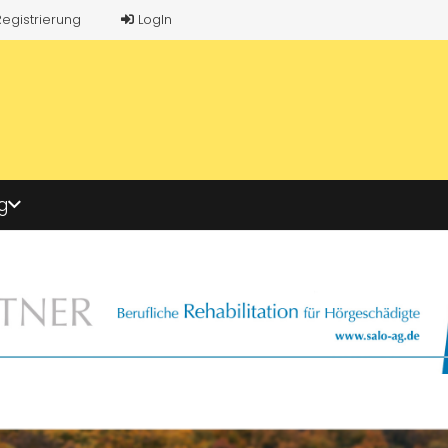
Registrierung
LogIn
g