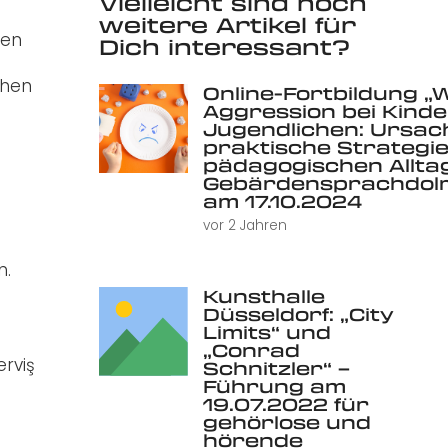
Vielleicht sind noch
weitere Artikel für
den
Dich interessant?
chen
Online-Fortbildung „
Aggression bei Kind
Jugendlichen: Ursac
praktische Strategie
pädagogischen Alltag 
Gebärdensprachdolm
am 17.10.2024
vor 2 Jahren
n.
Kunsthalle
Düsseldorf: „City
Limits“ und
„Conrad
erviş
Schnitzler“ –
Führung am
19.07.2022 für
gehörlose und
hörende