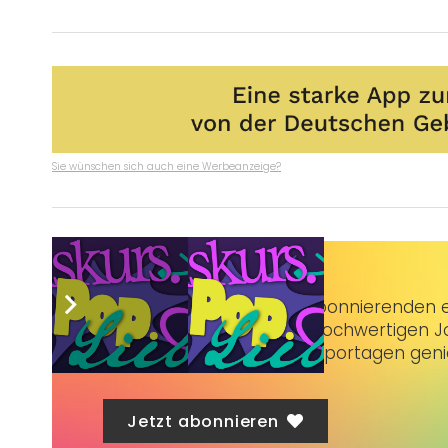
Sie wünschen sich auch eine Werbeanzeige?
Taubenschlag+
bietet Abonnierenden ex
3 € im Monat kannst du hochwertigen Jo
erstklassige Artikel und Reportagen gen
Jetzt abonnieren