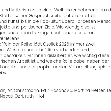
t und Militarismus. In einer Welt, die zunehmend aus 
Staffel seiner Gesprächsreihe auf die Kraft der
nd Kunst bis in die Popkultur: Überall arbeiten Mens
te und politischen Ziele. Wie wichtig also ist
gen und dabei die Frage nach einer besseren
erlieren?
ffeln der Reihe lädt Czollek 2026 immer zwei
dere Weise freundschaftlich verbunden sind,
estärken. Mit ihnen diskutiert er, wie wichtig diese
erischen Arbeit ist und welche Rolle dabei neben der
alität und der popkulturellen Verarbeitung spiele
ebe.
n, Ari Christmann, Edin Hasanović, Martina Hefter, D
Necati Öziri, ruth__lol