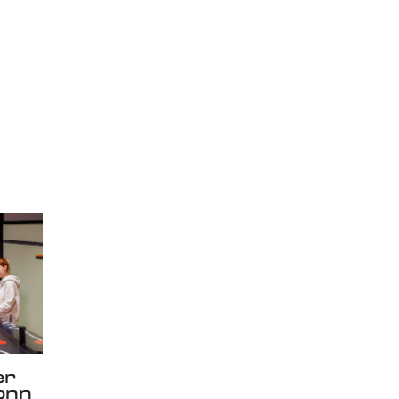
er
onn