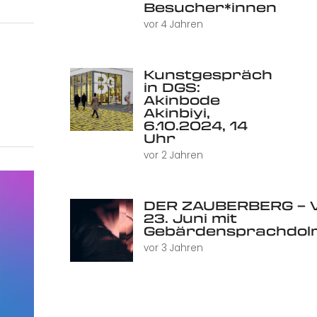
Besucher*innen
vor 4 Jahren
Kunstgespräch
in DGS:
Akinbode
Akinbiyi,
6.10.2024, 14
Uhr
vor 2 Jahren
DER ZAUBERBERG – V
23. Juni mit
Gebärdensprachdol
vor 3 Jahren