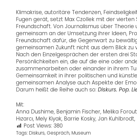
Klimakrise, autoritäre Tendenzen, Feindseligkei
Fugen gerät, setzt Max Czollek mit der vierten 
Freundschaft. Von Journalismus über Theorie u
gemeinsam an der Umsetzung ihrer Ideen, Projek
Freundschaft dafür, die Gegenwart zu bewälti
gemeinsamen Zukunft nicht aus dem Blick zu v
Nach den Einzelgesprächen der ersten drei Sta
Persönlichkeiten ein, die auf die eine oder an
zusammenarbeiten oder einander in ihrem Tun b
Gemeinsamkeit in ihrer politischen und künstl
gemeinsamen Analyse auch Aspekte der Emotion
Darum heißt die Reihe auch so:
Diskurs. Pop. Li
Mit:
Anna Dushime, Benjamin Fischer, Melika Forouta
Hızarcı, Mely Kiyak, Barrie Kosky, Jan Kuhlbrodt, 
Post Views:
380
Tags:
Diskurs
,
Gespräch
,
Museum