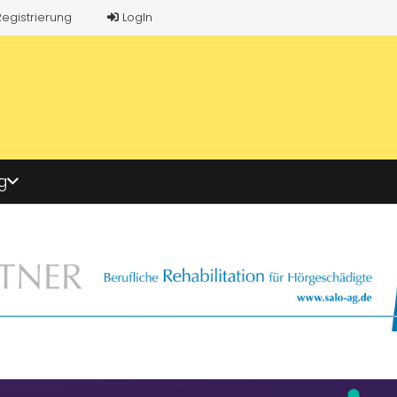
Registrierung
LogIn
g