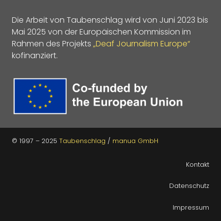
Die Arbeit von Taubenschlag wird von Juni 2023 bis
Mai 2025 von der Europäischen Kommission im
Rahmen des Projekts
„Deaf Journalism Europe“
kofinanziert.
© 1997 – 2025
Taubenschlag
/
manua GmbH
Kontakt
Datenschutz
Impressum