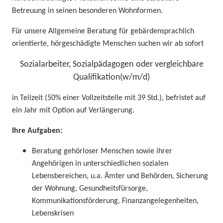
Betreuung in seine
n besonderen
Wohn
formen
.
F
ür
unsere
Allgemeine Beratung für gebärdensprachlich
orientierte, hörgeschädigte Menschen
suchen wir ab
sofort
Sozialarbeiter, Sozialpädagoge
n
oder vergleichbare
Qualifikation
(w/m/d)
in Teilzeit
(50% einer Vollzeitstelle mit 39 Std.)
, befristet auf
ein
Jahr mit Option auf Verlängerung.
Ihre
Aufgaben:
Beratung
gehörloser Menschen sowie ihrer
Angehörigen
in unterschiedlichen sozialen
Lebensbereichen, u.a.
Ämter und Behörden, Sicherung
der Wohnung, Gesundheitsfürsorge
,
Kommunikationsförderung, Finanzangelegenheiten,
Lebenskrisen