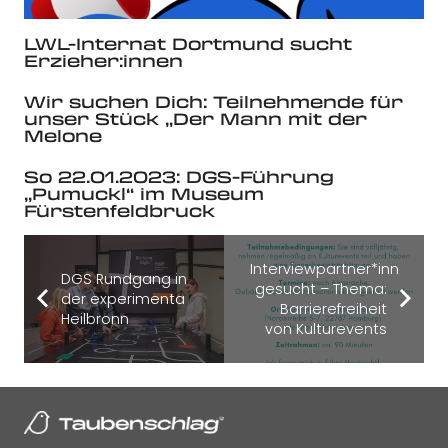
LWL-Internat Dortmund sucht
Erzieher:innen
Wir suchen Dich: Teilnehmende für
unser Stück „Der Mann mit der
Melone
So 22.01.2023: DGS-Führung
„Pumuckl“ im Museum
Fürstenfeldbruck
Interviewpartner*innen
DGS Rundgang in
gesucht – Thema:
der experimenta
Barrierefreiheit
Heilbronn
von Kulturevents