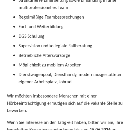
S
trukturierte Einarbeitung sowie Einbindung in
unser
multiprofessionelles
Team
Regelmäßige Teambesprechungen
Fort- und Weiterbildung
DGS Schulung
Supervision
und kollegiale Fallberatung
Betriebliche Altersvorsorge
Möglichkeit zu mobilem Arbeiten
Dienstwagenpool, Diensthandy, modern ausgestatteter
eigener Arbeitsplatz, Jobrad
Wir möchten insbesondere Menschen mit einer
Hörbeeinträchtigung ermutigen sich auf die vakante Stelle zu
bewerben.
Wenn Sie Interesse an der Tätigkeit haben, bitten wir Sie, Ihre
kompletten Bewerbungsunterlagen bis zum
15.06
.202
6
an