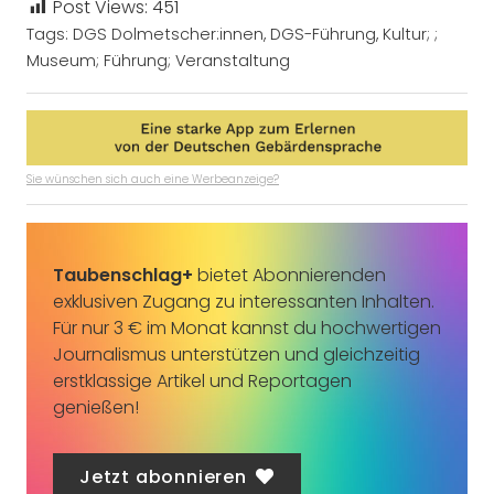
Post Views:
451
Tags:
DGS Dolmetscher:innen
,
DGS-Führung
,
Kultur; ;
Museum; Führung; Veranstaltung
Sie wünschen sich auch eine Werbeanzeige?
Taubenschlag+
bietet Abonnierenden
exklusiven Zugang zu interessanten Inhalten.
Für nur 3 € im Monat kannst du hochwertigen
Journalismus unterstützen und gleichzeitig
erstklassige Artikel und Reportagen
genießen!
Jetzt abonnieren