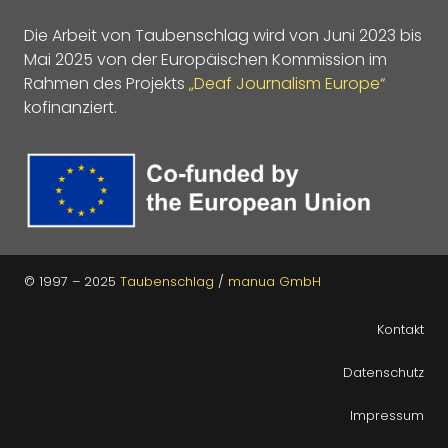
Die Arbeit von Taubenschlag wird von Juni 2023 bis
Mai 2025 von der Europäischen Kommission im
Rahmen des Projekts
„Deaf Journalism Europe“
kofinanziert.
© 1997 – 2025
Taubenschlag
/
manua GmbH
Kontakt
Datenschutz
Impressum