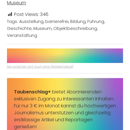
Museum
Post Views:
346
Tags:
Ausstellung
,
barrierefrei
,
Bildung
,
Führung
,
Geschichte
,
Museum
,
Objektbeschreibung
,
Veranstaltung
Sie wünschen sich auch eine Werbeanzeige?
Taubenschlag+
bietet Abonnierenden
exklusiven Zugang zu interessanten Inhalten.
Für nur 3 € im Monat kannst du hochwertigen
Journalismus unterstützen und gleichzeitig
erstklassige Artikel und Reportagen
genießen!