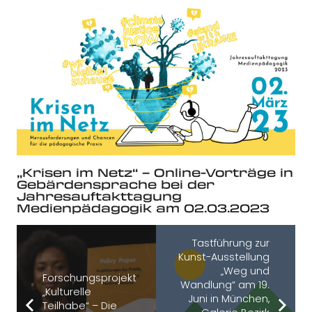
„Krisen im Netz“ – Online-Vorträge in
Gebärdensprache bei der
Jahresauftakttagung
Medienpädagogik am 02.03.2023
Tastführung zur
Kunst-Ausstellung
„Weg und
Forschungsprojekt
Wandlung“ am 19.
„Kulturelle
Juni in München,
Teilhabe“ – Die