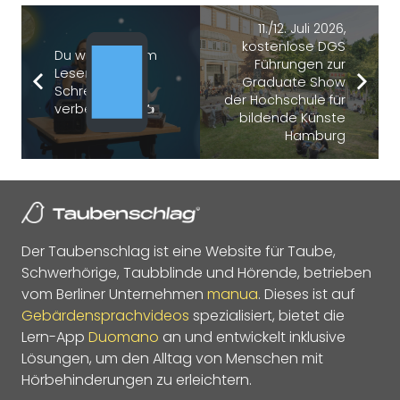
11./12. Juli 2026,
kostenlose DGS
Du willst dich im
Führungen zur
Lesen und
Graduate Show
Schreiben
der Hochschule für
verbessern… ✍
bildende Künste
Hamburg
Der Taubenschlag ist eine Website für Taube,
Schwerhörige, Taubblinde und Hörende, betrieben
vom Berliner Unternehmen
manua
. Dieses ist auf
Gebärdensprachvideos
spezialisiert, bietet die
Lern-App
Duomano
an und entwickelt inklusive
Lösungen, um den Alltag von Menschen mit
Hörbehinderungen zu erleichtern.