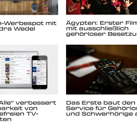
Ägypten: Erster Fil
m-Werbespot mit
mit ausschließlich
dra Wedel
gehörloser Besetz
 Alle“ verbessert
Das Erste baut den
barkeit von
Service für Gehörlo
efreien TV-
und Schwerhörige 
ten