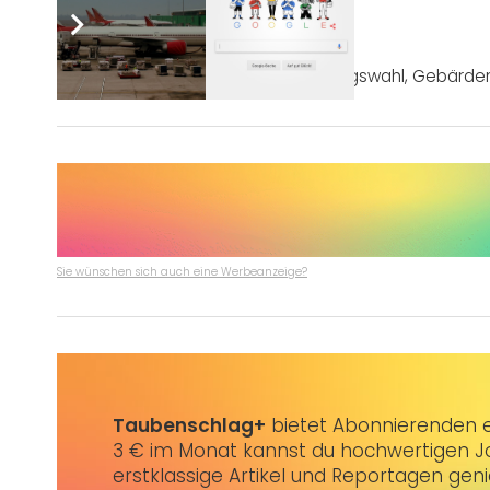
Post Views:
1.607
Tags:
ARD
,
Barrierefreiheit
,
Bundestagswahl
,
Gebärde
Sie wünschen sich auch eine Werbeanzeige?
Taubenschlag+
bietet Abonnierenden ex
3 € im Monat kannst du hochwertigen Jo
erstklassige Artikel und Reportagen gen