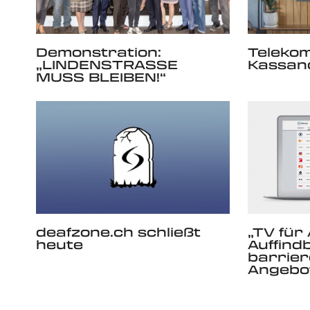
Demonstration:
Teleko
„LINDENSTRASSE
Kassan
MUSS BLEIBEN!“
deafzone.ch schließt
„TV für
heute
Auffind
barrier
Angebo