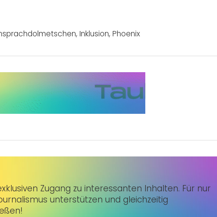
nsprachdolmetschen
,
Inklusion
,
Phoenix
klusiven Zugang zu interessanten Inhalten. Für nur
urnalismus unterstützen und gleichzeitig
ießen!