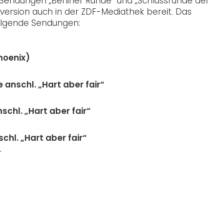
Sendungen „Berliner Runde“ und „Schlussrunde der
ersion auch in der ZDF-Mediathek bereit. Das
folgende Sendungen:
Phoenix)
anschl. „Hart aber fair“
chl. „Hart aber fair“
hl. „Hart aber fair“
r