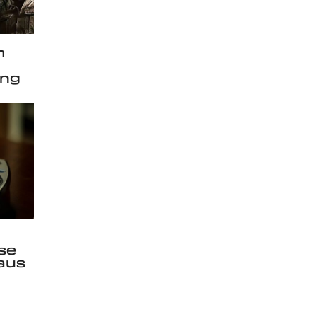
m
ung
se
aus