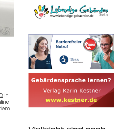
n
D
in
line
 dem
Vielleicht sind noch