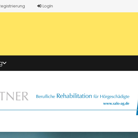
Registrierung
LogIn
g